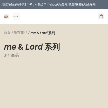
凡購買產品滿淨價$650，可獲全單85折及免順豐站/櫃運費(偏遠地區除外)
凡購物滿HKD 350.00，即享免順豐自提站/櫃運費
首頁
/
所有商品
/
𝘮𝘦 & 𝘓𝘰𝘳𝘥 系列
𝘮𝘦 & 𝘓𝘰𝘳𝘥 系列
3項 商品