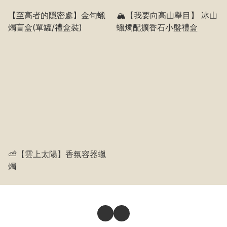
【至高者的隱密處】金句蠟
🏔️【我要向高山舉目】 冰山
燭盲盒(單罐/禮盒裝)
蠟燭配擴香石小盤禮盒
⛅️【雲上太陽】香氛容器蠟
燭