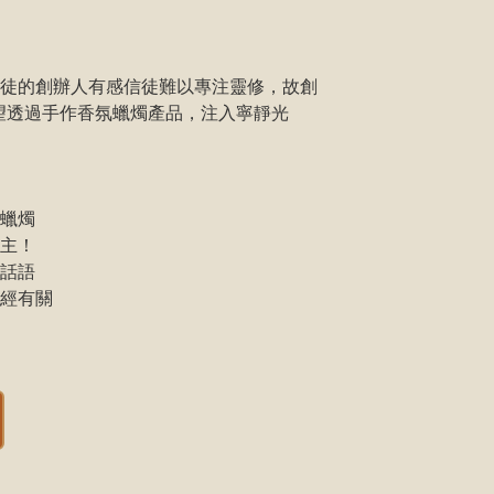
徒的創辦人有感信徒難以專注靈修，故創
e，期望透過手作香氛蠟燭產品，注入寧靜光
蠟燭

主！

話語

經有關
