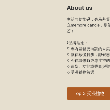
About us
生活急促忙碌，身為基督
立memore candl
芒！

🕯品牌理念﹕

🤍專為基督徒而設的香氛
🤍讓你放慢腳步，靜候恩
🤍令你靈修時更專注神的
🤍造型、功能或香氣與聖
Top 3 受浸禮物