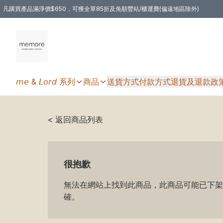
凡購買產品滿淨價$650，可獲全單85折及免順豐站/櫃運費(偏遠地區除外)
凡購物滿HKD 350.00，即享免順豐自提站/櫃運費
𝘮𝘦 & 𝘓𝘰𝘳𝘥 系列
商品
送貨方式
付款方式
退貨及退款政
< 返回商品列表
很抱歉
無法在網站上找到此商品，此商品可能已下架
確。