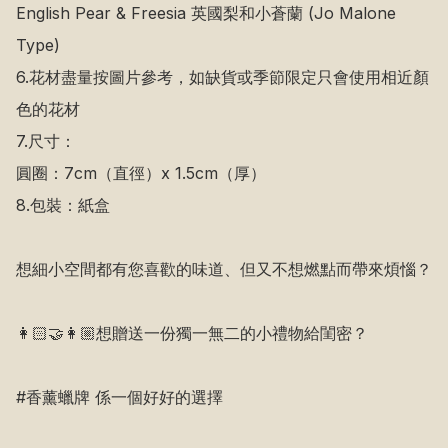
English Pear & Freesia 英國梨和小蒼蘭 (Jo Malone 
Type)

6.花材盡量按圖片參考，如缺貨或季節限定只會使用相近顏
色的花材

7.尺寸：

圓圈：7cm（直徑）x 1.5cm（厚）

8.包裝：紙盒

想細小空間都有您喜歡的味道、但又不想燃點而帶來煩惱？

👩🏻🤝‍👩🏼想贈送一份獨一無二的小禮物給閨密？

#香薰蠟牌 係一個好好的選擇
