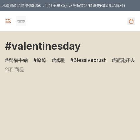
凡購買產品滿淨價$650，可獲全單85折及免順豐站/櫃運費(偏遠地區除外)
凡購物滿HKD 350.00，即享免順豐自提站/櫃運費
#valentinesday
祝福手繪
療癒
減壓
Blessivebrush
聖誕好去處
2項 商品