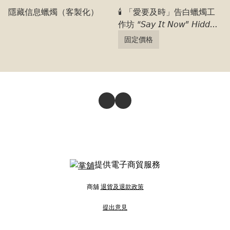
隱藏信息蠟燭（客製化）
🕯️ 「愛要及時」告白蠟燭工
作坊 “𝘚𝘢𝘺 𝘐𝘵 𝘕𝘰𝘸” 𝘏𝘪𝘥𝘥𝘦𝘯
𝘔𝘦𝘴𝘴𝘢𝘨𝘦 𝘊𝘢𝘯𝘥𝘭𝘦
固定價格
𝘞𝘰𝘳𝘬𝘴𝘩𝘰𝘱
提供電子商貿服務
商舖
退貨及退款政策
提出意見