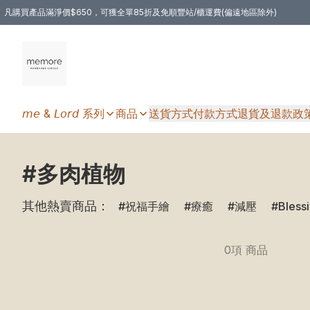
凡購買產品滿淨價$650，可獲全單85折及免順豐站/櫃運費(偏遠地區除外)
凡購物滿HKD 350.00，即享免順豐自提站/櫃運費
𝘮𝘦 & 𝘓𝘰𝘳𝘥 系列
商品
送貨方式
付款方式
退貨及退款政
#多肉植物
其他熱賣商品：
祝福手繪
療癒
減壓
Bless
0項 商品