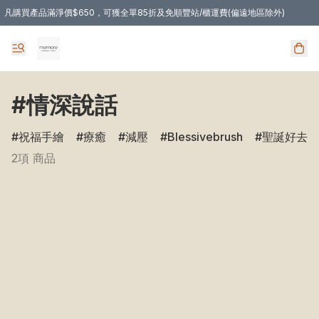
凡購買產品滿淨價$650，可獲全單85折及免順豐站/櫃運費(偏遠地區除外)
凡購物滿HKD 350.00，即享免順豐自提站/櫃運費
#情深說話
祝福手繪
療癒
減壓
Blessivebrush
聖誕好去處
2項 商品