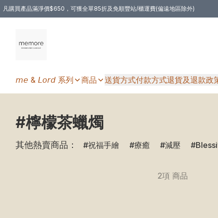
凡購買產品滿淨價$650，可獲全單85折及免順豐站/櫃運費(偏遠地區除外)
凡購物滿HKD 350.00，即享免順豐自提站/櫃運費
𝘮𝘦 & 𝘓𝘰𝘳𝘥 系列
商品
送貨方式
付款方式
退貨及退款政
#檸檬茶蠟燭
其他熱賣商品：
祝福手繪
療癒
減壓
Bless
2項 商品