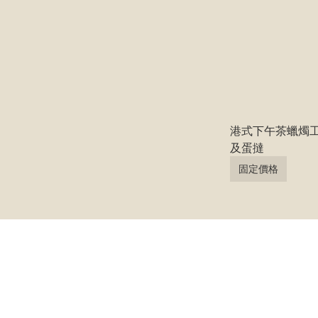
港式下午茶蠟燭
及蛋撻
固定價格