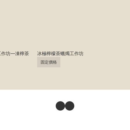
工作坊—凍檸茶
冰極檸檬茶蠟燭工作坊
固定價格