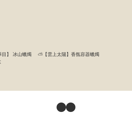
舉目】 冰山蠟燭
⛅️【雲上太陽】香氛容器蠟燭
盒