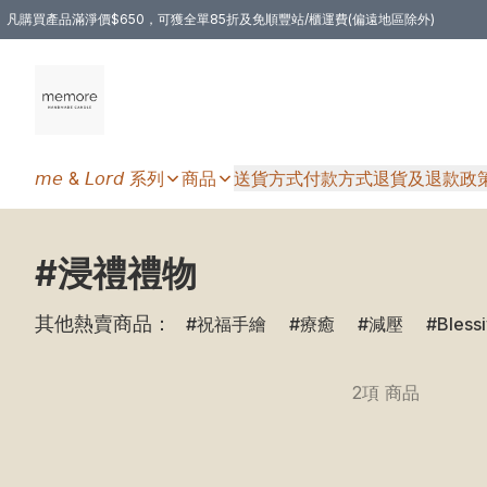
凡購買產品滿淨價$650，可獲全單85折及免順豐站/櫃運費(偏遠地區除外)
凡購物滿HKD 350.00，即享免順豐自提站/櫃運費
𝘮𝘦 & 𝘓𝘰𝘳𝘥 系列
商品
送貨方式
付款方式
退貨及退款政
#浸禮禮物
其他熱賣商品：
祝福手繪
療癒
減壓
Bless
2項 商品