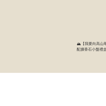
🏔️【我要向高山
配擴香石小盤禮