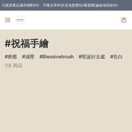
凡購買產品滿淨價$650，可獲全單85折及免順豐站/櫃運費(偏遠地區除外)
凡購物滿HKD 350.00，即享免順豐自提站/櫃運費
#祝福手繪
療癒
減壓
Blessivebrush
聖誕好去處
告白
1項 商品