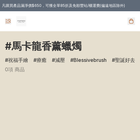
凡購買產品滿淨價$650，可獲全單85折及免順豐站/櫃運費(偏遠地區除外)
凡購物滿HKD 350.00，即享免順豐自提站/櫃運費
#馬卡龍香薰蠟燭
祝福手繪
療癒
減壓
Blessivebrush
聖誕好去處
0項 商品